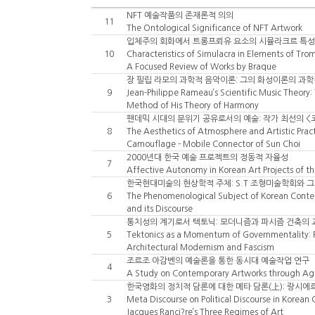
NFT 예술작품의 존재론적 의의
11
The Ontological Significance of NFT Artwork
입체주의 회화에서 트롱프뢰유 요소의 시뮬라크르 특성
10
Characteristics of Simulacra in Elements of Tromp
A Focused Review of Works by Braque
장 필립 라모의 과학적 음악이론: 그의 화성이론의 과학
9
Jean-Philippe Rameau’s Scientific Music Theory:
Method of His Theory of Harmony
팬데믹 시대의 분위기 공유로서의 예술: 작가 최선의 <코
8
The Aesthetics of Atmosphere and Artistic Prac
Camouflage - Mobile Connector of Sun Choi
2000년대 한국 예술 프로젝트의 정동적 자율성
7
Affective Autonomy in Korean Art Projects of t
한국현대미술의 현상학적 주체: S.T 조형미술학회와 
6
The Phenomenological Subject of Korean Conte
and its Discourse
통치성의 계기로서 텍토닉: 모더니즘과 파시즘 건축의
5
Tektonics as a Momentum of Governmentality: Re
Architectural Modernism and Fascism
조르조 아감벤의 예술론을 통한 동시대 예술작업 연구
4
A Study on Contemporary Artworks through Ag
한국영화의 정치적 담론에 대한 메타 담론(上): 랑시에
3
Meta Discourse on Political Discourse in Korean 
Jacques Ranci?re’s Three Regimes of Art