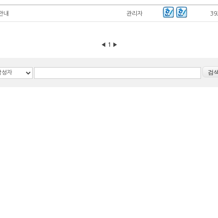
안내
관리자
39
◀
1
▶