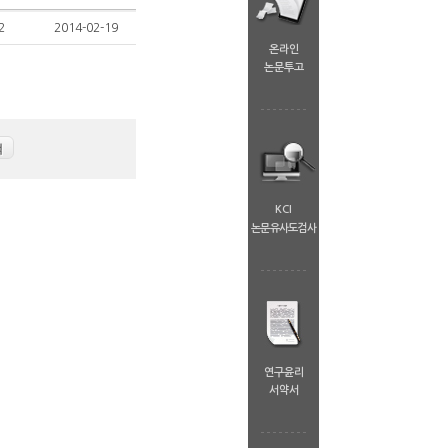
2
2014-02-19
온라인
논문투고
KCI
논문유사도검사
연구윤리
서약서