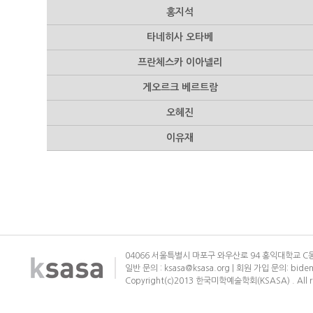
홍지석
타네히사 오타베
프란체스카 이아넬리
게오르크 베르트람
오혜진
이유재
04066 서울특별시 마포구 와우산로 94 홍익대학교 C동
일반 문의 : ksasa@ksasa.org | 회원 가입 문의: bide
Copyright(c)2013 한국미학예술학회(KSASA) . All ri