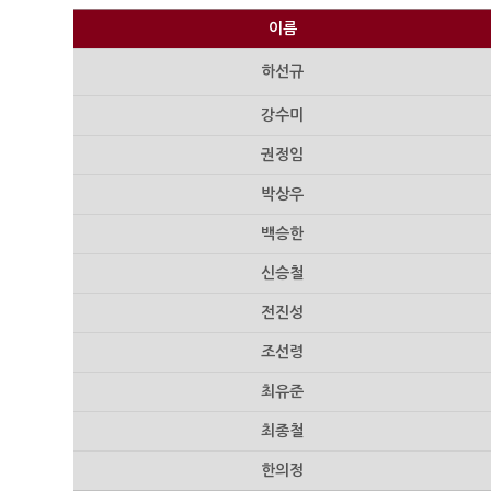
이름
하선규
강수미
권정임
박상우
백승한
신승철
전진성
조선령
최유준
최종철
한의정